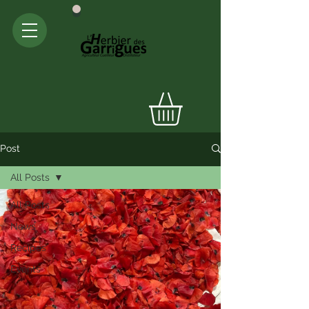
Post
All Posts
All Posts
News
Recipes
Events