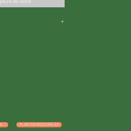
pture de stock
ale - Salvia officinalis
ance/Gard
auge officinale, sucre de canne
on
S
PLANTES MEDICINALES