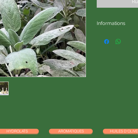
Ru
Informations
Sirop de Sauge officin
Origine récolte : Fr
Ingrédients : Eau, S
brut non raffiné, citr
Sirop labellisé Bio
HYDROLATS
AROMATIQUES
HUILES D'OLIVE