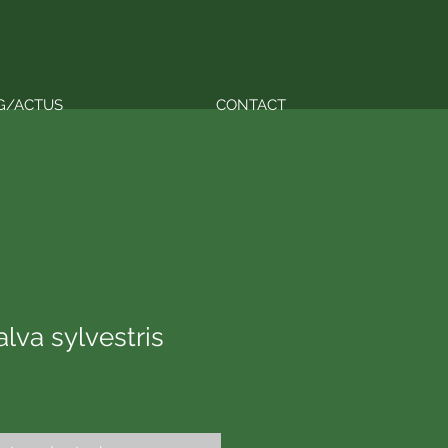
G/ACTUS
CONTACT
lva sylvestris