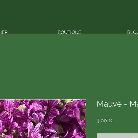
BIER
BOUTIQUE
BLO
Mauve - Ma
Prix
4,00 €