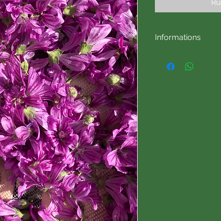
Ru
Informations
Mauve - Malva sylve
Partie de la plante : 
Origine récolte : F
Plante sauvage
Récolte traditionnell
Séchage : séchage na
Sachet
Poids net lors du co