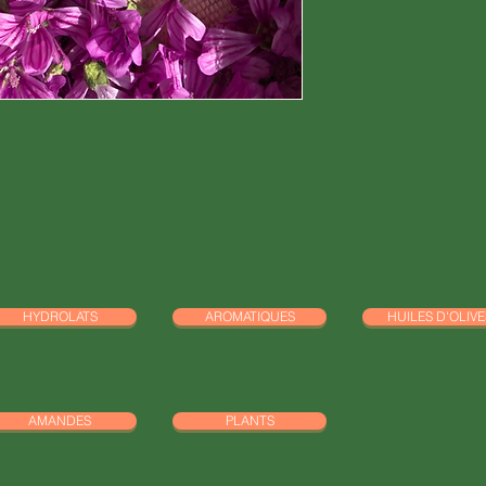
HYDROLATS
AROMATIQUES
HUILES D'OLIVE
AMANDES
PLANTS