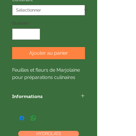
Quantité
*
Ajouter au panier
Feuilles et fleurs de Marjolaine
pour préparations culinaires
Informations
Partie de la plante : feuilles et fleurs
Origine récolte : France/Gard
Plante cultivée
Labellisé Bio
Séchage : à l'abri de la lumière
HYDROLATS