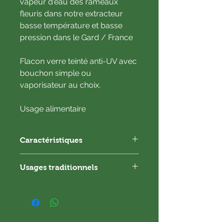
vapeur d'eau des rameaux
fleuris dans notre extracteur
basse température et basse
pression dans le Gard / France
Flacon verre teinté anti-UV avec
bouchon simple ou
vaporisateur au choix.
Usage alimentaire
Caractéristiques
Direct Producteur
Usages traditionnels
Certifié Bio par Ecocert (FR-BIO-01)
Hydrolat pur (sans conservateur)
Appliqué pur, hydrolat astringent
Ratio minimum : 1/1
Dans l’eau du bain
1Kg de plantes pour 1L d’hydrolat