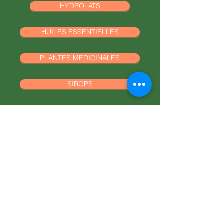
A boire dilué (une cuillère à café
HYDROLATS
Odeur : fleurie, légèrement piquante,
dans un verre d’eau tiède de
typique de Garrigue
préférence) : bon pour le système
Goût : doux épice, herbacé et fleuri
HUILES ESSENTIELLES
digestif, l’immunité, l’hiver etc…
Hydrolat tonifiant et protecteur
qui
PLANTES MEDICINALES
Dans les tisanes d’hiver, avec les
permet de retrouver la chaleur vitale
légumes en fin de cuissons
dans des moments difficiles
SIROPS
Informations non-exhaustives
fournies à titre indicatif se rapportant
HUILES D'OLIVES
aux connaissances traditionnelles de
l’usage des plantes sur la planète.
Respecter les précautions d'usages.
AROMATIQUES
Prenez-soin de vous renseigner et si
nécessaire de prendre conseil auprès
AMANDES
d'un professionnel.
PLANTS
RETOUR BOUTIQUE