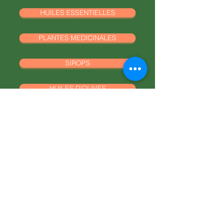
Garrigue
dans un verre d’eau tiède de
Goût : doux épice, floral
HUILES ESSENTIELLES
préférence) : bon pour le système
digestif, l’immunité, l’hiver etc…
Hydrolat tonifiant et purifiant
qui
PLANTES MEDICINALES
invite à préserver son intégrité et
Dans les tisanes d’hiver, avec les
rester soi-même
légumes en fin de cuissons
SIROPS
Informations non-exhaustives
HUILES D'OLIVES
fournies à titre indicatif se rapportant
aux connaissances traditionnelles de
l’usage des plantes sur la planète.
AROMATIQUES
Respecter les précautions d'usages.
Prenez-soin de vous renseigner et si
AMANDES
nécessaire de prendre conseil auprès
d'un professionnel.
PLANTS
RETOUR BOUTIQUE