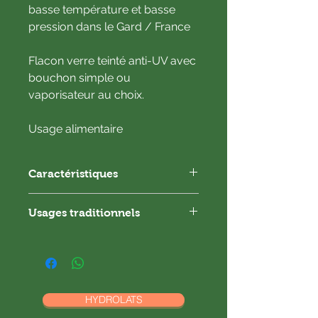
basse température et basse
pression dans le Gard / France
Flacon verre teinté anti-UV avec
bouchon simple ou
vaporisateur au choix.
Usage alimentaire
Caractéristiques
Direct Producteur
Usages traditionnels
Certifié Bio par Ecocert (FR-BIO-01)
Hydrolat pur (sans conservateur)
Appliqué pur, hydrolat astringent,
purifiant, protecteur
Ratio minimum : 1/1
1Kg de plantes pour 1L d’hydrolat
Dans l’eau du bain
HYDROLATS
Odeur : fleurie, épicé, typique de
A boire dilué (une cuillère à café