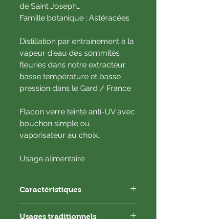
de Saint Joseph…
Famille botanique : Astéracées
Distillation par entrainement à la
vapeur d'eau des sommités
fleuries dans notre extracteur
basse température et basse
pression dans le Gard / France
Flacon verre teinté anti-UV avec
bouchon simple ou
vaporisateur au choix.
Usage alimentaire
Caractéristiques
Direct Producteur
Usages traditionnels
Certifié Bio par Ecocert (FR-BIO-01)