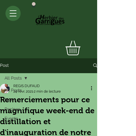
Post
All Posts
REGIS DUFAUD
All Posts
24 févr. 2021
2 min de lecture
Remerciements pour ce
News
magnifique week-end de
Recipes
Events
distillation et
d'inauguration de notre