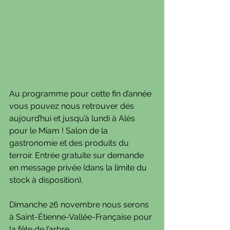
Au programme pour cette fin d’année 
vous pouvez nous retrouver dés 
aujourd’hui et jusqu’à lundi à Alès 
pour le Miam ! Salon de la 
gastronomie et des produits du 
terroir. Entrée gratuite sur demande 
en message privée (dans la limite du 
stock à disposition).
Dimanche 26 novembre nous serons 
à Saint-Étienne-Vallée-Française pour 
la fête de l’arbre.