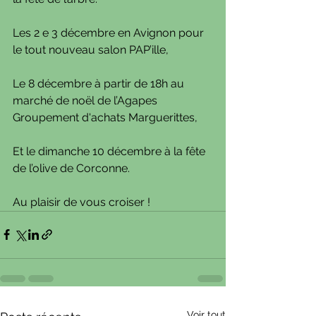
Les 2 e 3 décembre en Avignon pour 
le tout nouveau salon PAP’ille,
Le 8 décembre à partir de 18h au 
marché de noël de l’Agapes 
Groupement d'achats Marguerittes,
Et le dimanche 10 décembre à la fête 
de l’olive de Corconne.
Au plaisir de vous croiser !
Voir tout