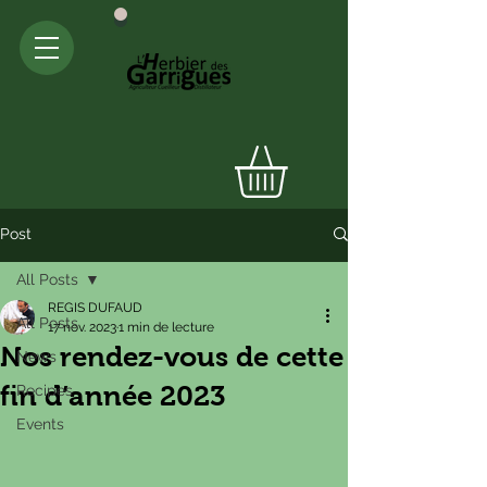
Post
All Posts
REGIS DUFAUD
All Posts
17 nov. 2023
1 min de lecture
Nos rendez-vous de cette
News
fin d’année 2023
Recipes
Events