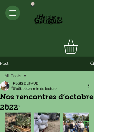
Post
All Posts
REGIS DUFAUD
All Posts
8 oct. 2022
1 min de lecture
Nos rencontres d’octobre
News
2022
Recipes
Events