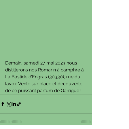
Demain, samedi 27 mai 2023 nous 
distillerons nos Romarin à camphre à 
La Bastide d’Engras (30330), rue du 
lavoir. Vente sur place et découverte 
de ce puissant parfum de Garrigue !