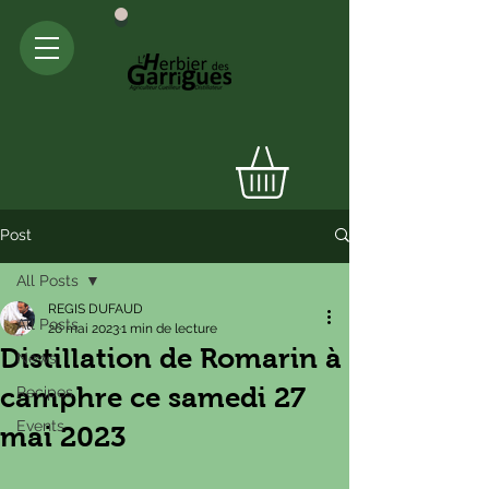
Post
All Posts
REGIS DUFAUD
All Posts
26 mai 2023
1 min de lecture
Distillation de Romarin à
News
camphre ce samedi 27
Recipes
Events
mai 2023