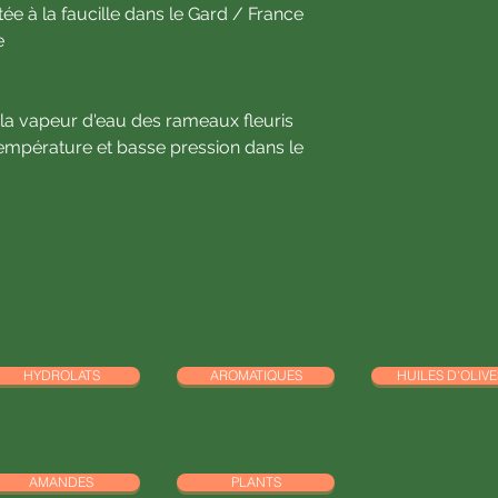
tée à la faucille dans le Gard / France
e
à la vapeur d'eau des rameaux fleuris
empérature et basse pression dans le
HYDROLATS
AROMATIQUES
HUILES D'OLIVE
AMANDES
PLANTS