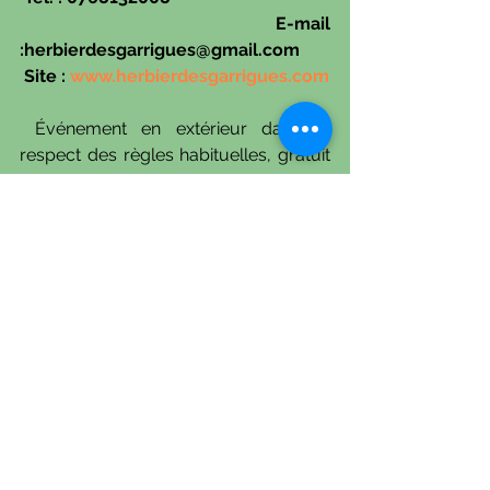
 E-mail 
:herbierdesgarrigues@gmail.com
 Site : 
www.herbierdesgarrigues.com
 Événement en extérieur dans le 
respect des règles habituelles, gratuit 
et ouvert à tous.
 La cour est à l’ombre du château, une 
température clémente sera 
nécessaire mais nous vous invitons 
tout de même à bien vous couvrir.
 Nous vous adresserons des 
informations complémentaires sur la 
page de cet événement, réseaux et 
site internet . Nous vous tiendrons au 
courant de toute évolution. 