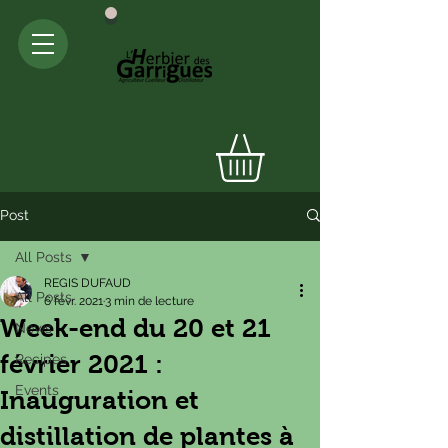
Post
All Posts
REGIS DUFAUD
All Posts
6 févr. 2021
3 min de lecture
Week-end du 20 et 21
News
février 2021 :
Recipes
Events
Inauguration et
distillation de plantes à