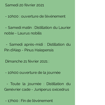
 Samedi 20 février 2021
 - 10h00 : ouverture de l’événement
 - Samedi matin : Distillation du Laurier 
noble - Laurus nobilis
 - Samedi après-midi : Distillation du 
Pin d’Alep - Pinus Halepensis
 Dimanche 21 février 2021 :
 - 10h00 ouverture de la journée
 - Toute la journée : Distillation du 
Genévrier cade - Juniperus oxicedrus
 - 17h00 : Fin de l’événement